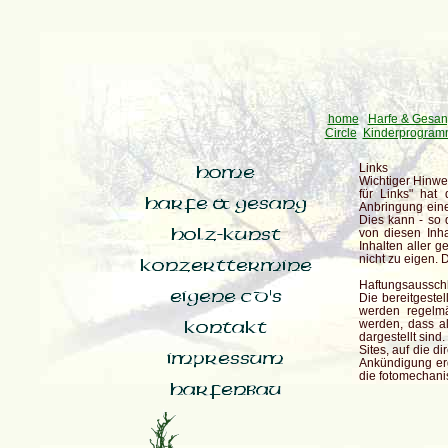
home
Harfe & Gesa
Circle
Kinderprogram
Links
Wichtiger Hinwei
für Links" hat
Anbringung eines
Dies kann - so 
von diesen Inha
Inhalten aller 
nicht zu eigen. 
Haftungsaussch
Die bereitgeste
werden regelmä
werden, dass all
dargestellt sind
Sites, auf die d
Ankündigung erg
die fotomechani