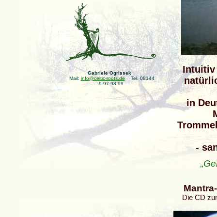
Intuiti
Gabriele Ogrissek
natürli
Mail:
info@celtic-roots.de
Tel. 08144
- 9 97 98 99
in Deu
Mit
Tromme
- san
„Ge
Mantra-
Die CD zum 