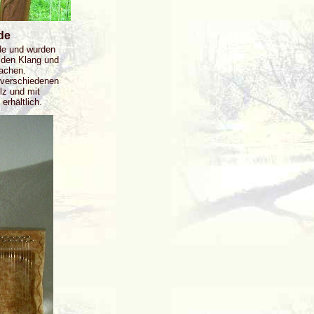
de
de und wurden
 den Klang und
machen.
 verschiedenen
lz und mit
erhältlich.