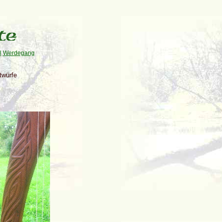
l
Werdegang
twürfe