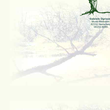
Gabriele Ogriss
Musik-Werkstatt:
82211 Herrschin
08152-8090